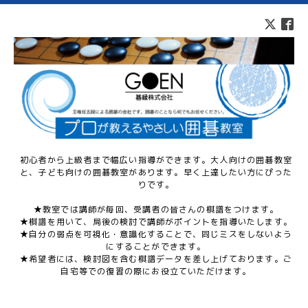
初心者から上級者まで幅広い指導ができます。大人向けの囲碁教室
と、子ども向けの囲碁教室があります。早く上達したい方にぴった
りです。
★教室では講師が毎回、受講者の皆さんの棋譜をつけます。
★棋譜を用いて、局後の検討で講師がポイントを指導いたします。
★自分の弱点を可視化・意識化することで、同じミスをしないよう
にすることができます。
★希望者には、検討図を含む棋譜データを差し上げております。ご
自宅等での復習の際にお役立ていただけます。