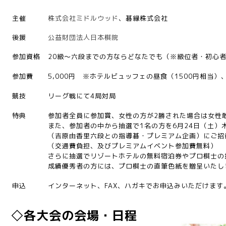
主催
株式会社ミドルウッド
、碁縁株式会社
後援
公益財団法人日本棋院
参加資格
20級～六段までの方ならどなたでも（※級位者・初心
参加費
5,000円 ※ホテルビュッフェの昼食（1500円相当）
競技
リーグ戦にて4局対局
特典
参加者全員に参加賞、女性の方が2勝された場合は女性
また、参加者の中から抽選で1名の方を6月24日（土
（吉原由香里六段との指導碁・プレミアム企画）にご招
（交通費負担、及びプレミアムイベント参加費無料）
さらに抽選でリゾートホテルの無料宿泊券やプロ棋士の
成績優秀者の方には、プロ棋士の直筆色紙を贈呈いたし
申込
インターネット、FAX、ハガキでお申込みいただけます
◇各大会の会場・日程