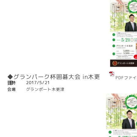
◆グランパーク杯囲碁大会 in木更
PDFファ
津
日時
2017/5/21
会場
グランポート木更津