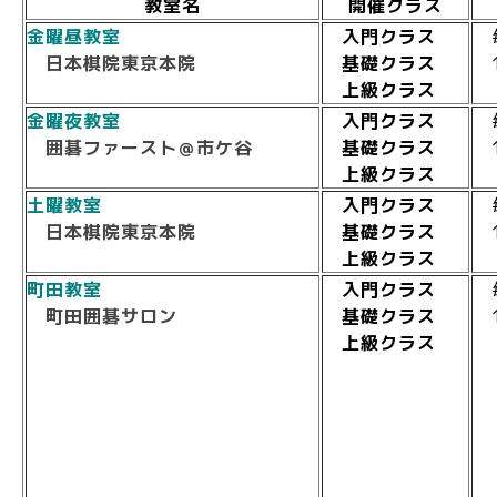
教室名
開催クラス
金曜昼教室
入門クラス
毎
日本棋院東京本院
基礎クラス
1
上級クラス
金曜夜教室
入門クラス
毎
囲碁ファースト＠市ケ谷
基礎クラス
1
上級クラス
土曜教室
入門クラス
毎
日本棋院東京本院
基礎クラス
1
上級クラス
町田教室
入門クラス
毎
町田囲碁サロン
基礎クラス
1
上級クラス