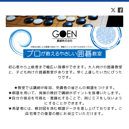
初心者から上級者まで幅広い指導ができます。大人向けの囲碁教室
と、子ども向けの囲碁教室があります。早く上達したい方にぴった
りです。
★教室では講師が毎回、受講者の皆さんの棋譜をつけます。
★棋譜を用いて、局後の検討で講師がポイントを指導いたします。
★自分の弱点を可視化・意識化することで、同じミスをしないよう
にすることができます。
★希望者には、検討図を含む棋譜データを差し上げております。ご
自宅等での復習の際にお役立ていただけます。