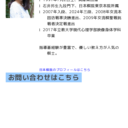
門下、日本棋院東京本院
所属
l
石井邦生九段
2007年入段、2024年三段、
2008年女流本
l
因坊戦準決勝進出、2009年女流棋聖戦挑
戦者決定戦進出
2017年立教大学現代心理学部映像身体学科
l
卒業
指導碁経験が豊富で、優しい教え方が人気の
棋士。
日本棋院のプロフィールはこちら
お問い合わせはこちら