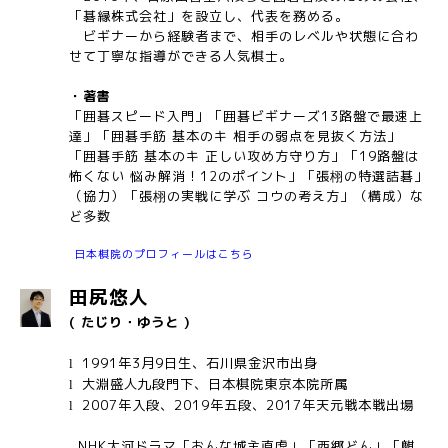
「碁縁株式会社」を設立し、代表を務める。
ビギナーから経験者まで、相手のレベルや状態に合わ
せて丁寧な指導ができる人気棋士。
・著書
「囲碁スピード入門」「囲碁ビギナーズ
13
路盤で最速上
達」「囲碁手筋 基本のキ 相手の弱点を見抜く方法」
「囲碁手筋 基本のキ 正しい攻め方守り方」「19路盤は
怖くない 悩み解消！12のポイント」「張栩の特選詰碁」
（協力）「張栩の実戦に学ぶ コウの考え方」（構成）な
ど多数
日本棋院のプロフィールはこちら
田尻悠人
( たじり・ゆうと )
1991
年3月9日生、石川県金沢市出身
l
大淵盛人九段門下、日本棋院東京本院所属
l
2007
年入段、
2019
年五段、2017年天元戦本戦出場
l
NHK大河ドラマ「おんな城主直虎」「西郷どん」「麒