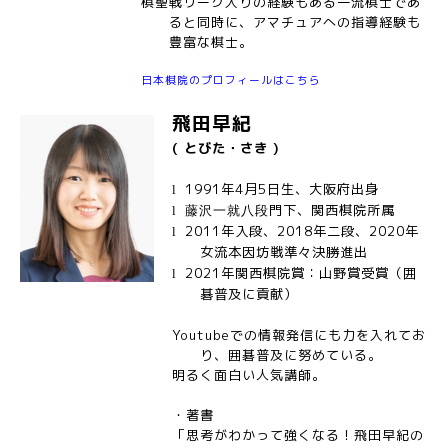
棋聖戦リーグ入りの経験もある一流棋士であ
ると同時に、アマチュアへの指導経験も
豊富な棋士。
日本棋院のプロフィールはこちら
飛田早紀
( とびた・さき )
1991
年4月5日生、大阪府出身
l
門下、関西棋院所属
l
藤沢一就八段
2011年入段、
2018
年二段、
2020年
l
女流本因坊戦準々決勝進出
2021年関西棋院賞：山野賞受賞（囲
l
碁普及に貢献）
Youtubeでの情報発信にも力を入れてお
り、囲碁普及に努めている。
明るく面白い人気講師。
・著書
「思考がわかって強くなる！飛田早紀の