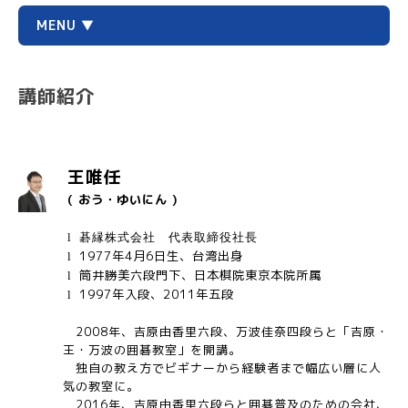
MENU ▼
講師紹介
王唯任
( おう・ゆいにん )
l
碁
縁株式会社 代表取締役社長
1977
年4月6日生、台湾出身
l
筒井勝美六段門下、日本棋院東京本院所属
l
1997
年入段、
2011
年五段
l
2008
年、吉原由香里六段、万波佳奈四段らと「吉原・
王・万波の囲碁教室」を開講。
独自の教え方でビギナーから経験者まで幅広い層に人
気の教室に。
2016
年、吉原由香里六段らと囲碁普及のための会社、