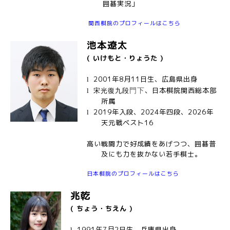
囲碁実況」
関西棋院のプロフィールはこちら
池本遼太
( いけもと・りょうた )
2001
年8月11日生、広島県出身
l
、日本棋院関西総本部
門下
l
宋光復九段
所属
2019年入段、2024年四段、2026年
l
天元戦ベスト16
高い戦闘力で好成績をあげつつ、囲碁普
及にも力を抜かない若手棋士。
日本棋院のプロフィールはこちら
兆乾
( ちょう・ちえん )
1991
年7月2日生、兵庫県出身
l