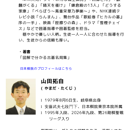
麟がくる」「晴天を衝け」「鎌倉殿の13人」「どうする
家康」「べらぼう〜蔦重栄華乃夢噺〜」や、NHK連続テ
レビ小説「らんまん」、舞台作品「歌絵巻『ヒカルの碁』
序の一手」、映画「脛擦りの森」、ドラマ「雪煙チェイ
ス」などで囲碁指導や囲碁監修を担当。
穏やかで優しい人柄。生徒一人一人に合わせた指導を行
い、生徒からの信頼も厚い。
・著書
「図解で分かる古碁名局集」
日本棋院のプロフィールはこちら
山田拓自
( やまだ・たくじ )
1979
年8月6日生、岐阜県出身
l
、日本棋院東京本院所属
門下
l
安藤武夫七段
1995年入段、2026年九段、第26期棋聖戦
l
リーグ入り