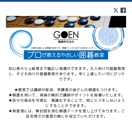
初心者から上級者まで幅広い指導ができます。大人向けの囲碁教室
と、子ども向けの囲碁教室があります。早く上達したい方にぴった
りです。
★教室では講師が毎回、受講者の皆さんの棋譜をつけます。
★棋譜を用いて、局後の検討で講師がポイントを指導いたします。
★自分の弱点を可視化・意識化することで、同じミスをしないよう
にすることができます。
★希望者には、検討図を含む棋譜データを差し上げております。ご
自宅等での復習の際にお役立ていただけます。