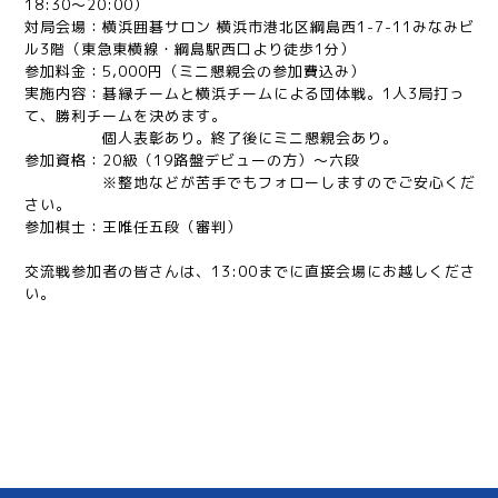
18:30～20:00）
対局会場：横浜囲碁サロン 横浜市港北区綱島西1-7-11みなみビ
ル3階（東急東横線・綱島駅西口より徒歩1分）
参加料金：5,000円（ミニ懇親会の参加費込み）
実施内容：碁縁チームと横浜チームによる団体戦。1人3局打っ
て、勝利チームを決めます。
個人表彰あり。終了後にミニ懇親会あり。
参加資格：20級（19路盤デビューの方）〜六段
※整地などが苦手でもフォローしますのでご安心くだ
さい。
参加棋士：王唯任五段（審判）
交流戦参加者の皆さんは、13:00までに直接会場にお越しくださ
い。