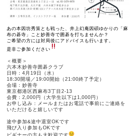
あの本因坊秀策とも戦った、井上幻庵因碩ゆかりの「麻
布の碁寺」こと妙善寺で囲碁を打ちませんか？
ご希望の方には対局後にアドバイスも行います。
是非ご参加ください
＜概要＞
六本木妙善寺囲碁クラブ
日時：4月19日（水）
18:30開場／19:00開始（21:00終了予定）
会場：妙善寺
東京都港区西麻布3丁目2-13
会費：2,000円（大学生以下は1,000円）
お申し込み：
メールまたはお電話で事前にご連絡を
いただけると嬉しいです
途中参加&途中退室OKです
飛び入り参加もOKです
ビギナーの方も大歓迎です