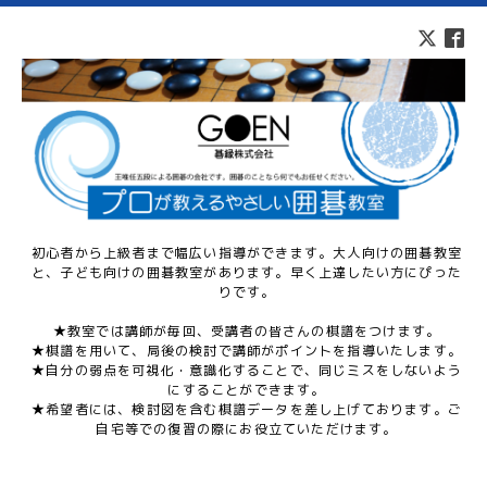
初心者から上級者まで幅広い指導ができます。大人向けの囲碁教室
と、子ども向けの囲碁教室があります。早く上達したい方にぴった
りです。
★教室では講師が毎回、受講者の皆さんの棋譜をつけます。
★棋譜を用いて、局後の検討で講師がポイントを指導いたします。
★自分の弱点を可視化・意識化することで、同じミスをしないよう
にすることができます。
★希望者には、検討図を含む棋譜データを差し上げております。ご
自宅等での復習の際にお役立ていただけます。