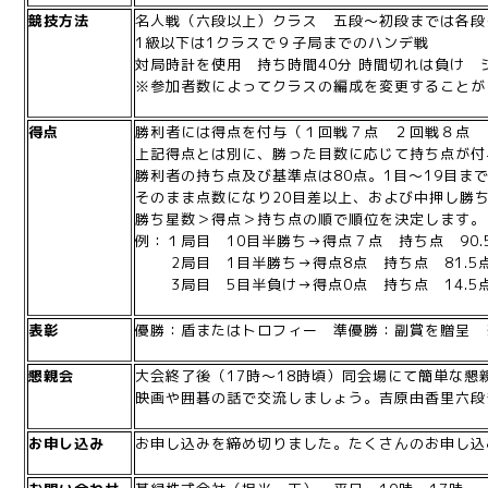
競技方法
名人戦（六段以上）クラス 五段～初段までは各段
1級以下は1クラスで９子局までのハンデ戦
対局時計を使用 持ち時間40分 時間切れは負け 
※参加者数によってクラスの編成を変更することが
得点
勝利者には得点を付与（１回戦７点 ２回戦８点 
上記得点とは別に、勝った目数に応じて持ち点が付
勝利者の持ち点及び基準点は80点。1目～19目ま
そのまま点数になり20目差以上、および中押し勝ち
勝ち星数＞得点＞持ち点の順で順位を決定します。
例：１局目 10目半勝ち→得点７点 持ち点 90.
2局目 1目半勝ち→得点8点 持ち点 81.5
3局目 5目半負け→得点0点 持ち点 14.5
表彰
優勝：盾またはトロフィー 準優勝：副賞を贈呈 
懇親会
大会終了後（17時～18時頃）同会場にて簡単な懇
映画や囲碁の話で交流しましょう。吉原由香里六段
お申し込み
お申し込みを締め切りました。たくさんのお申し込