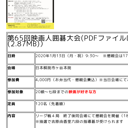
第65回映画人囲碁大会(PDFファイル
(2.87MB)
）
日時
2020年1月13日（月・祝）9:30～ ※懇親会は1
会場
日本棋院市ヶ谷本院
参加費
4,000円（お弁当代・懇親会費込）※当日会場に
参加対象
20級～七段までの
映画が好きな方
定員
120名（先着順）
内容
リーグ戦４局 終了後同会場にて懇親会を開催（1
※抽選で吉原由香里六段の指導碁が受けられます