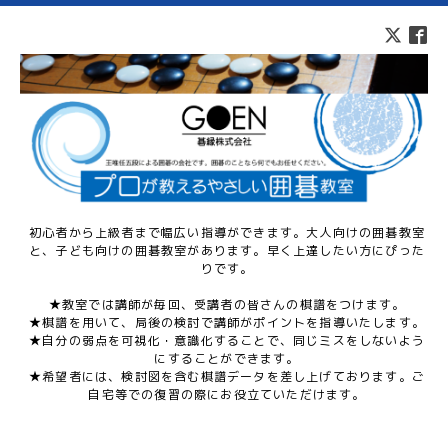
初心者から上級者まで幅広い指導ができます。大人向けの囲碁教室
と、子ども向けの囲碁教室があります。早く上達したい方にぴった
りです。
★教室では講師が毎回、受講者の皆さんの棋譜をつけます。
★棋譜を用いて、局後の検討で講師がポイントを指導いたします。
★自分の弱点を可視化・意識化することで、同じミスをしないよう
にすることができます。
★希望者には、検討図を含む棋譜データを差し上げております。ご
自宅等での復習の際にお役立ていただけます。