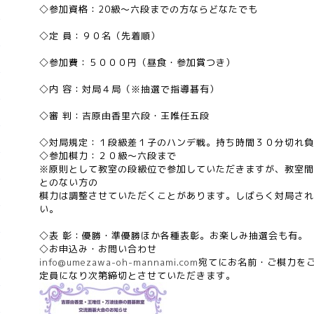
◇参加資格：20級～六段までの方ならどなたでも
◇定 員：９０名（先着順）
◇参加費：５０００円（昼食・参加賞つき）
◇内 容：対局４局（※抽選で指導碁有）
◇審 判：吉原由香里六段・王唯任五段
◇対局規定：１段級差１子のハンデ戦。持ち時間３０分切れ負
◇参加棋力：２０級～六段まで
※原則として教室の段級位で参加していただきますが、教室間
とのない方の
棋力は調整させていただくことがあります。しばらく対局され
い。
◇表 彰：優勝・準優勝ほか各種表彰。お楽しみ抽選会も有。
◇お申込み・お問い合わせ
info@umezawa-oh-mannami.com
宛てにお名前・ご棋力を
定員になり次第締切とさせていただきます。