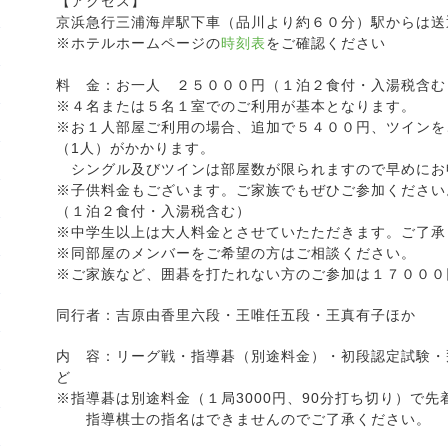
【アクセス】
京浜急行三浦海岸駅下車（品川より約６０分）駅からは送
※ホテルホームページの
時刻表
をご確認ください
料 金：お一人 ２５０００円（１泊２食付・入湯税含む
※４名または５名１室でのご利用が基本となります。
※お１人部屋ご利用の場合、追加で５４００円、ツインを
（1人）がかかります。
シングル及びツインは部屋数が限られますので早めにお
※子供料金もございます。ご家族でもぜひご参加くださ
（１泊２食付・入湯税含む）
※中学生以上は大人料金とさせていたただきます。ご了承
※同部屋のメンバーをご希望の方はご相談ください。
※ご家族など、囲碁を打たれない方のご参加は１７０００
同行者：吉原由香里六段・王唯任五段・王真有子ほか
内 容：リーグ戦・指導碁（別途料金）・初段認定試験・
ど
※指導碁は別途料金（１局3000円、90分打ち切り）で
指導棋士の指名はできませんのでご了承ください。